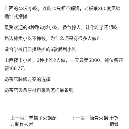
广西的43元小吃，连吃10只都不解馋，老板娘360度见缝
插针式摆摊
最受欢迎的8种路边摊小吃，香气撩人，让你吃了还想吃
路边摊卖小吃不挣钱，为什么还是有很多人做？
适合学校门口摆地摊的6款暴利小吃
山西夜市小摊，3种小吃2人做，一天只卖5000，摊位费还
要166.7元
奶茶店装修方案的选择
奶茶店设备原材料采购怎样最省钱
上一篇：
羊蝎子火锅配
下一篇：
筒骨火锅 干锅
方制作技术
一把骨