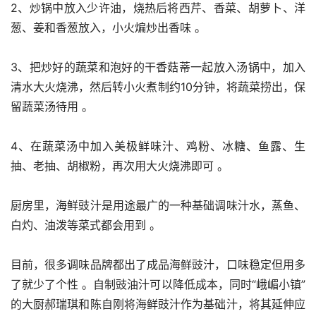
2、炒锅中放入少许油，烧热后将西芹、香菜、胡萝卜、洋
葱、姜和香葱放入，小火煸炒出香味 。
3、把炒好的蔬菜和泡好的干香菇蒂一起放入汤锅中，加入
清水大火烧沸，然后转小火煮制约10分钟，将蔬菜捞出，保
留蔬菜汤待用 。
4、在蔬菜汤中加入美极鲜味汁、鸡粉、冰糖、鱼露、生
抽、老抽、胡椒粉，再次用大火烧沸即可 。
厨房里，海鲜豉汁是用途最广的一种基础调味汁水，蒸鱼、
白灼、油泼等菜式都会用到 。
目前，很多调味品牌都出了成品海鲜豉汁，口味稳定但用多
了就少了个性 。自制豉油汁可以降低成本，同时“峨嵋小镇”
的大厨郝瑞琪和陈自刚将海鲜豉汁作为基础汁，将其延伸应