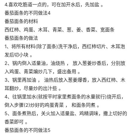
4.喜欢吃筋道一点的，可在加开水后，先加盐 。
番茄面条的不同做法4
番茄面条的材料
西红柿、鸡蛋、木耳、青菜、葱、姜、香菜、宽面条
番茄面条的做法
1、将所有材料(除了面条)洗干净后，西红柿切片、木耳泡
发后切小块 。
2、锅内倒入适量油，油烧热 ， 放入葱姜炒香后，分别放
入鸡蛋、青菜煸炒几下，盛出备用 。
3、锅里再加油 ， 油热后放入葱姜爆香，放入西红柿、木
耳翻炒，尽量炒的出汁些 。
4、往锅里加水(就按平时家里煮面条的水量就行)烧开后，
倒入步骤(2)炒好的鸡蛋青菜 ， 和面条同煮 。
5、面条煮熟后，关火加入适量盐、鸡精调味，撒上切好的
香菜即可 。
番茄面条的不同做法5