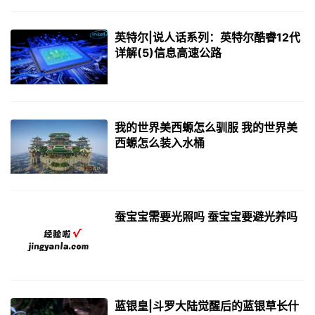
英特尔|说人话系列：英特尔酷睿12代
详解(5)信息高速公路
我的世界美西螈怎么驯服 我的世界美
西螈怎么装入水桶
蚕宝宝需要光照吗 蚕宝宝要避光养吗
蓝银皇|斗罗大陆觉醒后的蓝银草长什