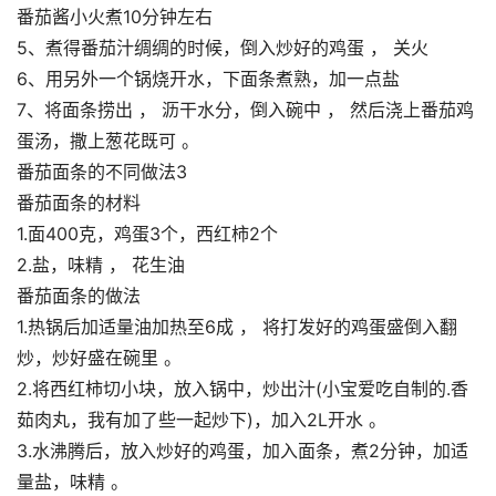
番茄酱小火煮10分钟左右
5、煮得番茄汁绸绸的时候，倒入炒好的鸡蛋 ， 关火
6、用另外一个锅烧开水，下面条煮熟，加一点盐
7、将面条捞出 ， 沥干水分，倒入碗中 ， 然后浇上番茄鸡
蛋汤，撒上葱花既可 。
番茄面条的不同做法3
番茄面条的材料
1.面400克，鸡蛋3个，西红柿2个
2.盐，味精 ， 花生油
番茄面条的做法
1.热锅后加适量油加热至6成 ， 将打发好的鸡蛋盛倒入翻
炒，炒好盛在碗里 。
2.将西红柿切小块，放入锅中，炒出汁(小宝爱吃自制的.香
茹肉丸，我有加了些一起炒下)，加入2L开水 。
3.水沸腾后，放入炒好的鸡蛋，加入面条，煮2分钟，加适
量盐，味精 。