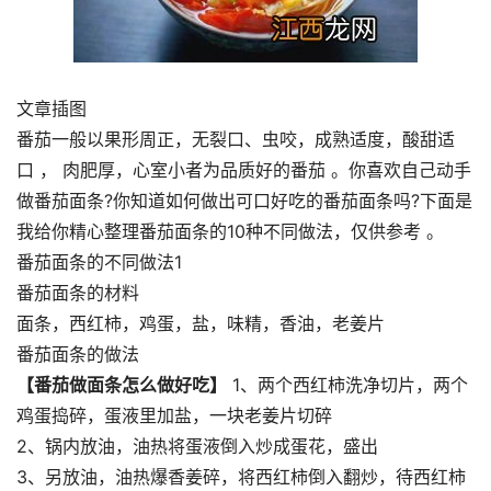
文章插图
番茄一般以果形周正，无裂口、虫咬，成熟适度，酸甜适
口 ， 肉肥厚，心室小者为品质好的番茄 。你喜欢自己动手
做番茄面条?你知道如何做出可口好吃的番茄面条吗?下面是
我给你精心整理番茄面条的10种不同做法，仅供参考 。
番茄面条的不同做法1
番茄面条的材料
面条，西红柿，鸡蛋，盐，味精，香油，老姜片
番茄面条的做法
【番茄做面条怎么做好吃】
1、两个西红柿洗净切片，两个
鸡蛋捣碎，蛋液里加盐，一块老姜片切碎
2、锅内放油，油热将蛋液倒入炒成蛋花，盛出
3、另放油，油热爆香姜碎，将西红柿倒入翻炒，待西红柿