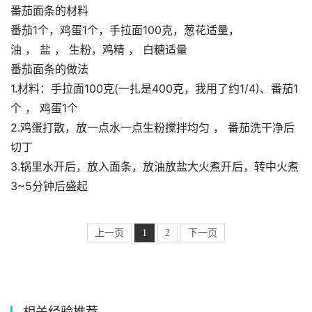
番茄面条的材料
番茄1个，鸡蛋1个，手拉面100克，葱花适量，
油 ， 盐 ， 生粉，鸡精 ， 白糖适量
番茄面条的做法
1.材料：手拉面100克(一扎是400克，我用了约1/4)、番茄1
个 ， 鸡蛋1个
2.鸡蛋打散，放一点水一点生粉搅拌均匀 ， 番茄洗干净后
切丁
3.锅里水开后，放入面条，放油放盐大火煮开后，转中火煮
3~5分钟后盛起
上一页
1
2
下一页
相关经验推荐