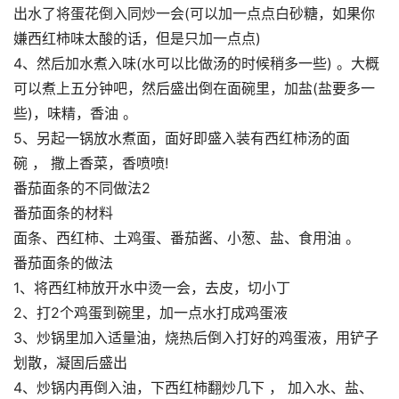
出水了将蛋花倒入同炒一会(可以加一点点白砂糖，如果你
嫌西红柿味太酸的话，但是只加一点点)
4、然后加水煮入味(水可以比做汤的时候稍多一些) 。大概
可以煮上五分钟吧，然后盛出倒在面碗里，加盐(盐要多一
些)，味精，香油 。
5、另起一锅放水煮面，面好即盛入装有西红柿汤的面
碗 ， 撒上香菜，香喷喷!
番茄面条的不同做法2
番茄面条的材料
面条、西红柿、土鸡蛋、番茄酱、小葱、盐、食用油 。
番茄面条的做法
1、将西红柿放开水中烫一会，去皮，切小丁
2、打2个鸡蛋到碗里，加一点水打成鸡蛋液
3、炒锅里加入适量油，烧热后倒入打好的鸡蛋液，用铲子
划散，凝固后盛出
4、炒锅内再倒入油，下西红柿翻炒几下 ， 加入水、盐、