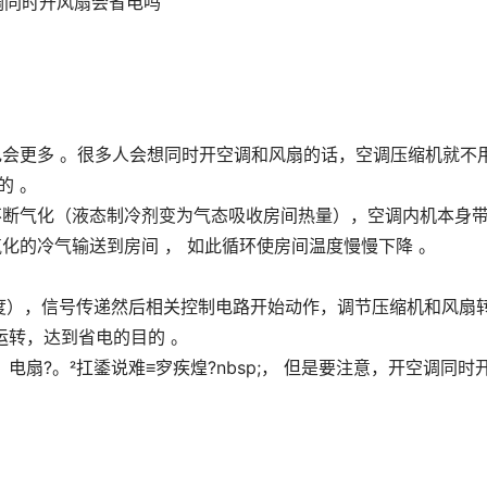
电会更多 。很多人会想同时开空调和风扇的话，空调压缩机就不
的 。
不断气化（液态制冷剂变为气态吸收房间热量），空调内机本身
化的冷气输送到房间 ， 如此循环使房间温度慢慢下降 。
度），信号传递然后相关控制电路开始动作，调节压缩机和风扇
运转，达到省电的目的 。
扇?。扛鋈说难≡穸疾煌?nbsp;， 但是要注意，开空调同时