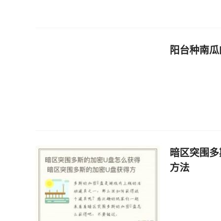
阳台种南瓜
暗区突围多
方法