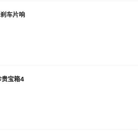
 刹车片响
珍贵宝箱4