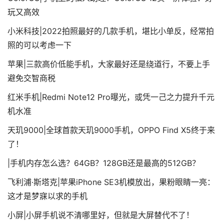
玩又高效
小米科技|2022拍照最好的几款手机，堪比小单反，经常拍
照的可以考虑一下
苹果|三款高价低能手机，大家最好还是绕道行，不要上手
避免交智商税
红米手机|Redmi Note12 Pro曝光，或凭一己之力提升千元
机水准
天玑9000|全球首款天玑9000手机，OPPO Find X5终于来
了！
|手机内存怎么选？64GB？128GB还是最高的512GB？
飞利浦·斯塔克|苹果iPhone SE3机模放出，果粉眼睛一亮：
这才是梦寐以求的手机
小屏|小屏手机说不清哪里好，但就是大屏替代不了！