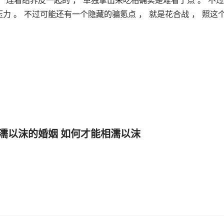
， 连着结界皮一起的 ， 单独拿出来吃相确实是难看了点 。 不
压力 。 不过可能还有一个隐藏的骗氪点 ， 就是花合战 ， 照这
濡以沫的婚姻 如何才能相濡以沫