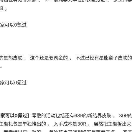
虽然说有欧非差距 ， 但一般想要入手荒的这款皮肤 ， 少说也要
虑 。 
前的星熊皮肤 ， 这个还是要氪金的 ， 不过已经有星熊童子皮肤
。 
玩家可以0氪过
】零散的活动包括还有68R的新结界皮肤 ， 30R
主题礼包是单独推出的 ， 入手成本是30R ， 居然把主题拆出来