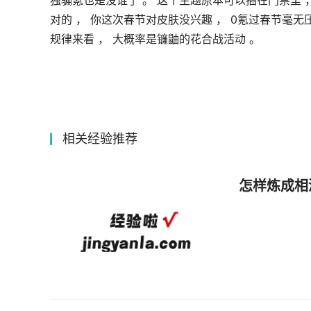
独骗氪也是没谁了 。 这个主题原本可以捆在门票里 
对的 ， 你这次春节对皮肤没兴趣 ， 0氪过春节毫无
规律来看 ， 大概率是镰鼬的花合战活动 。 
相关经验推荐
怎样炼成相