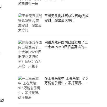
以
王者无畏挑战赛总决赛tlg完成
零封，爆出最大冷门
网络游戏在国内已经发展了二
十余年|MMO怀旧盛宴搞的如
何？玩家：百万人抢一只兔子
随
在王者荣耀中|王者荣耀：s15
万能射手诞生，吊打蒙犽、碾
压鲁班
么额