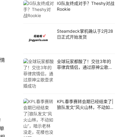
IG队友终成对手？Theshy对战
Rookie
Steamdeck掌机确认于2月28
日正式开始发货
的情
全球玩家都酸了！交往3年的
菲律宾情侣，通过原神尘歌壶
求婚成功
KPL春季赛转会期已经结束了|
狼队发文“风火山林，不动如
山”，暗示老林没走，花楼也没
加盟
的
单