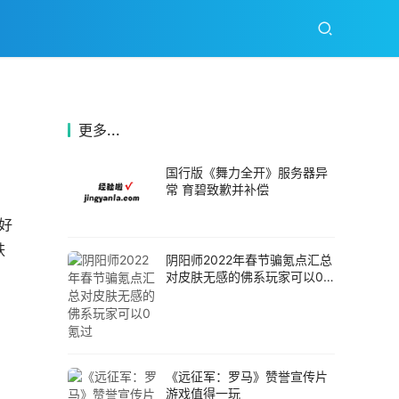
更多...
国行版《舞力全开》服务器异
常 育碧致歉并补偿
好
肤
阴阳师2022年春节骗氪点汇总
对皮肤无感的佛系玩家可以0
氪过
《远征军：罗马》赞誉宣传片
游戏值得一玩