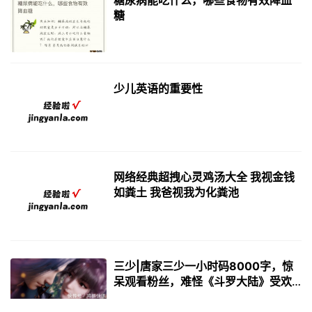
糖尿病能吃什么，哪些食物有效降血
糖
少儿英语的重要性
网络经典超拽心灵鸡汤大全 我视金钱
如粪土 我爸视我为化粪池
三少|唐家三少一小时码8000字，惊
呆观看粉丝，难怪《斗罗大陆》受欢
迎