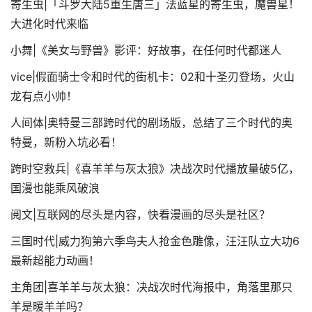
寄生虫|「斗罗大陆5重生唐三」法蓝星的寄生虫，魔兽星！
大进化时代来临
小舞|《美女与野兽》影评：好故事，在任何时代都迷人
vice|假面骑士令和时代的街机卡：02和十圣刃登场，火山
龙有点小帅！
人间体|奥特曼三部跨时代的剧场版，总结了三个时代的奥
特曼，新粉入坑必看！
跨时空救兵|《喜羊羊与灰太狼》决战次时代播放量破5亿，
国漫也能乘风破浪
阅文|互联网的尽头是内容，快看漫画的尽头是社区？
三国时代|威力狗第六季鸟夫人抢金色雕像，汪汪队立大功6
最新超能力动画！
主角团|喜羊羊与灰太狼：决战次时代海报中，角落里那只
羊是暖羊羊吗？