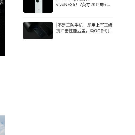
vivoNEX5！7英寸2K巨屏+骁
龙8芯片，一切都拉满了
|不是三防手机，却用上军工级
抗冲击性能后盖，iQOO新机有
点猛