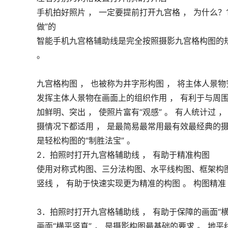
手机拍好照片 ， 一定要提前打开九宫格 ， 为什么？
做”的
智能手机九宫格辅助线是完全按照摄影九宫格构图的规
。
九宫格构图 ， 也被称为井字形构图 ， 将主体人景
发挥主体人景物在画面上的组织作用 ， 有利于与周围
加鲜明、突出 ， 使照片富有“观感” 。 有人统计过 
摄情况下都适用 ， 是最简易最常用最有效最经典的摄影
是轻松构图的“制胜法宝” 。
2．拍照时打开九宫格辅助线 ， 有助于精准构图
使用对称式构图、三分法构图、水平线构图、框架构图
竖线 ， 有助于快速实现更为精准的构图 。 构图精准
3．拍照时打开九宫格辅助线 ， 有助于保障的画面“横
画面“横平竖直” ， 是摄影构图最基础的要求 。 地平