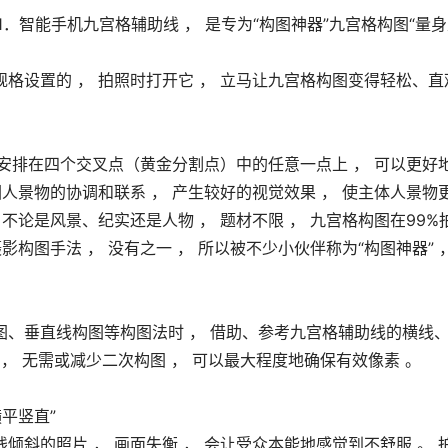
1．智能手机九宫格辅助线 ， 是专为“构图神器”九宫格构图“量
格设置的 ， 拍照时打开它 ， 立马让九宫格构图变得轻松、直
物安排在四个交叉点（黄金分割点）中的任意一点上 ， 可以更好
人景物的协调和联系 ， 产生较好的视觉效果 ， 使主体人景物
， 不论是风景、纪实还是人物 ， 题材不限 ， 九宫格构图在99%
构图手法 ， 没有之一 ， 所以被不少小伙伴称为“构图神器” 
、垂直线构图等构图法时 ， 借助、参考九宫格辅助线的横线
 ， 无需或减少二次构图 ， 可以最大程度地确保有效像素 。
平竖直”
线倾斜的照片 ， 画面失衡 ， 会让受众本能地感觉到不舒服 。 