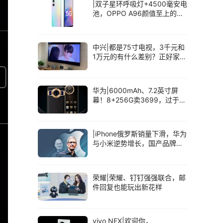
|双子星环呼吸灯+4500毫安电
池，OPPO A96颜值至上的千
元机
中兴|都是75寸电视，3千元和
1万元的有什么差别？正好家里
有，就来聊聊
华为|6000mAh、7.2英寸屏
幕！8+256G卖3699，过于意
外
|iPhone俄罗斯销量下滑，华为
与小米逆势增长，国产品牌快
速崛起
荣耀|荣耀、钉钉强强联合，邮
件回复也能玩出新花样
vivo NEX|欢迎你，