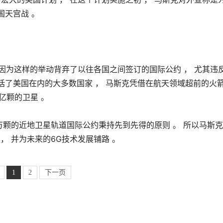
国天宫战 。
 因为这样的举动背弃了以往各国之间签订的国际公约 ， 尤其违
包括了美国在内的大多数国家 ， 马斯克凭借在航天领域超前的火
亿颗的卫星 。
4万颗的近地卫星轨道国际公约秉持先到先得的原则 。 所以马斯
 ， 并为未来的6G技术发展铺路 。
1
2
下一页