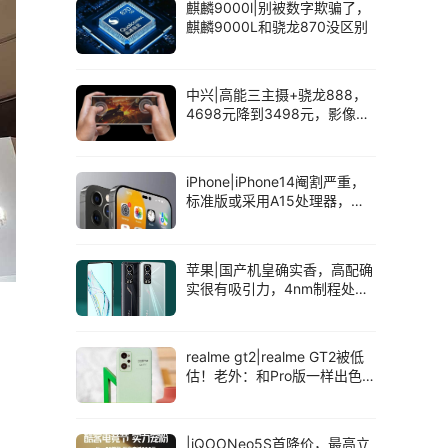
麒麟9000l|别被数字欺骗了，
麒麟9000L和骁龙870没区别
中兴|高能三主摄+骁龙888，
4698元降到3498元，影像豪
华的它如今大跳水
iPhone|iPhone14阉割严重，
标准版或采用A15处理器，挖
孔屏成悬念
苹果|国产机皇确实香，高配确
实很有吸引力，4nm制程处理
器真的香
realme gt2|realme GT2被低
估！老外：和Pro版一样出色
价格还便宜
|iQOONeo5S首降价，最高立