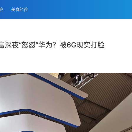
经验
美食经验
富深夜“怒怼”华为？被6G现实打脸