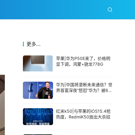
更多...
苹果|华为P50E来了，价格明
显下调，鸿蒙+骁龙778G
华为|中国将垄断未来通信？世
界首富深夜“怒怼”华为？被6G
现实打脸
红米k50|与苹果的iOS15.4抢
热度，RedmiK50放出大杀招