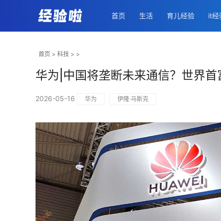
首页
生活
育儿经验
it
首页
>
科技
> >
华为|中国将垄断未来通信？世界首
2026-05-16
华为
伊隆·马斯克