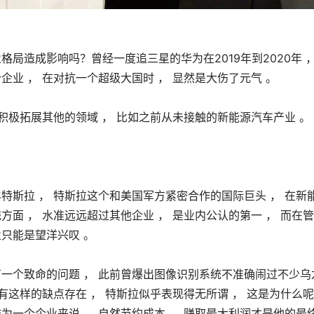
局造成影响吗？曾经一度追三星的华为在2019年到2020年 ，
企业 ， 在对抗一个超级大国时 ， 显然是大伤了元气 。
也积极拓展其他的领域 ， 比如之前从未
接触
的新能源汽车产业 。
特斯拉 ， 特斯拉这个和美国军方紧密合作的国际巨头 ， 在新
方面 ， 水准远远超过其他企业 ， 是业内公认的第一 ， 而在
只能是望洋兴叹 。
有一个致命的问题 ， 此前曾爆出图像识别系统不准确闹过不少乌
统有这样的缺点存在 ， 特斯拉似乎表现得无所谓 ， 这是为什么
为一个企业来说 ， 自然节约成本 ， 赚取最大利润才是他的最