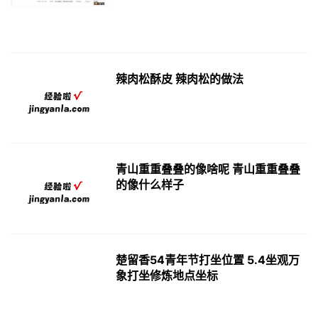
辣肉松酥皮 辣肉松的做法
青山重重叠叠的像啥呢 青山重重叠叠
的像什么样子
楚留香54青年节打坐位置 5.4坐观万
象打坐修炼地点坐标