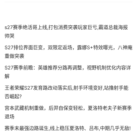
s27赛季绝活哥上线,打包消费突袭玩家巨亏,霸道总裁海报
帅哭
S27排位界面巨变，双限定返场，露娜S+特效曝光，八神庵
重做突袭
S27赛季前瞻：英雄推荐分路再调整，视野机制优化内容详
解
王者荣耀S27发育路改动落实后,射手环境变好,站撸射手能
否崛起?
宫本武藏机制重做，后羿自保变轻松，夏洛特老夫子新赛季
退场
赛季末最强边路诞生,线上稳压夏洛特、吕布,中期几乎无敌!