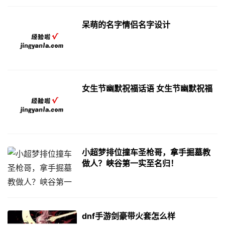
呆萌的名字情侣名字设计
女生节幽默祝福话语 女生节幽默祝福
小超梦排位撞车圣枪哥，拿手掘墓教
做人？峡谷第一实至名归！
dnf手游剑豪带火套怎么样