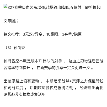
文章图片
铭文推荐：3无双7异变、10鹰眼、3夺萃7隐匿
（3）孙尚香
孙尚香原本就是版本T1梯队的射手 ， 泣血之刃增强后团战
容错率得到提升 ， 在新赛季的胜率一定会更进一步 。 
出装思路上没有变动 ， 中期暗影战斧+宗师之力保证转线
和刷线速度 ， 后期攻速鞋换成抵抗之靴 ， 经济溢出再把
暗影战斧卖掉换成复活甲 。 