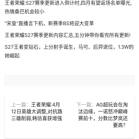
王者荣耀:S27赛季更新进入倒计时,四月有望返场名单曝光,
热情桑巴机会较小
“宋皇”直播言下机，新赛季BS将迎大变革
王者荣耀S27赛季更新内容汇总,五分钟带你看完所有更新!
S27王者变钻石，上分射手诞生，马可、后羿退位，1.3W的
她崛起
上一篇：
王者荣耀:4月
下一篇：
AG超玩会在淘
12日英雄大调整,对抗路
汰边缘，一诺怒冲巅峰
三雄削弱,韩信喜获增强
赛前十，分数比梦岚还
要高？