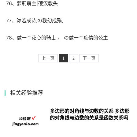
 76、萝莉萌主‖硬汉教头 
 77、沵若成诗,の我幻成殇, 
 78、做一个花心的骑士 。 の做一个痴情的公主 
上一页
1
2
下一页
相关经验推荐
多边形的对角线与边数的关系 多边形
的对角线与边数的关系是函数关系吗