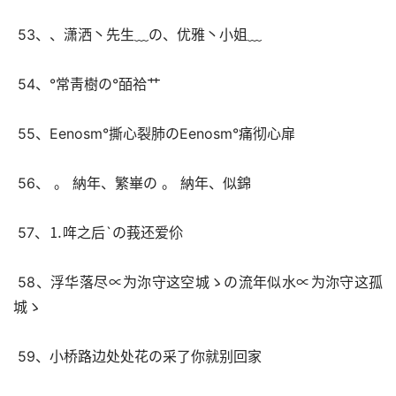
 53、、潇洒丶先生﹏の、优雅丶小姐﹏ 
 54、°常靑樹の°皕祫艹 
 55、Eenosm°撕心裂肺のEenosm°痛彻心扉 
 56、 。 納年、繁崋の 。 納年、似錦 
 57、⒈哖之后`の莪还爱伱 
 58、浮华落尽∝为沵守这空城ゝの流年似水∝为沵守这孤
城ゝ 
 59、小桥路边处处花の采了你就别回家 