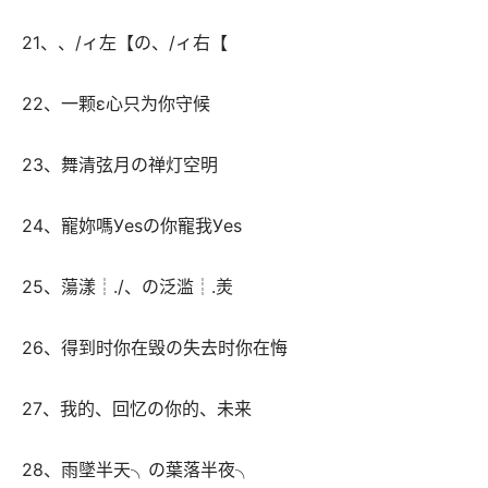
 21、、/ィ左【の、/ィ右【 
 22、一颗ε心只为你守候 
 23、舞清弦月の禅灯空明 
 24、寵妳嗎Уesの你寵我Уes 
 25、蕩漾┊./、の泛滥┊.羙 
 26、得到时你在毁の失去时你在悔 
 27、我的、回忆の你的、未来 
 28、雨墜半天╮の葉落半夜╮ 