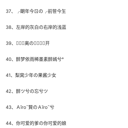
 37、╭朙年今ㄖの╭前笹今玍 
 38、左岸的灰白の右岸的浅蓝 
 39、离の开 
 40、醉梦依雨稀墨素醉嫣兮° 
 41、梨窝少年の果酱少女 
 42、醉ツ兮の忘兮ツ 
 43、Ａīroˉ賢のＡīroˉ兮 
 44、你可爱的爹の你可爱的娘 