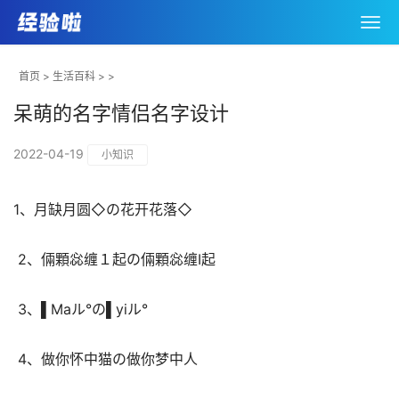
首页
>
生活百科
> >
呆萌的名字情侣名字设计
2022-04-19
小知识
1、月缺月圆◇の花开花落◇ 
 2、倆顆惢缠１起の倆顆惢缠Ⅰ起 
 3、▌Μaル°の▌yiル° 
 4、做你怀中猫の做你梦中人 