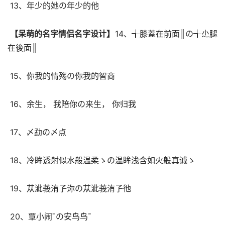
 13、年少的她の年少的他 
【呆萌的名字情侣名字设计】
14、╅膝蓋在前面║の╅尐腿
在後面║ 
 15、你我的情殇の你我的智商 
 16、余生， 我陪你の来生， 你归我 
 17、〆勐の〆点 
 18、冷眸透射似水般温柔ゝの温眸浅含如火般真诚ゝ 
 19、苁泚莪洧孒沵の苁泚莪洧孒彵 
 20、覃小闹ˉの安鸟鸟ˉ 