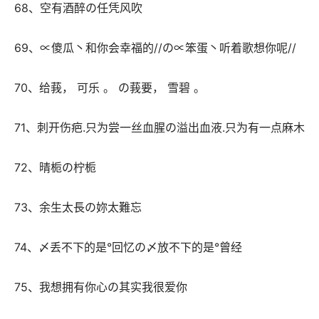
 68、空有酒醉の任凭风吹 
 69、∝傻瓜丶和你会幸福的//の∝笨蛋丶听着歌想你呢// 
 70、给莪， 可乐 。 の莪要， 雪碧 。 
 71、刺开伤疤.只为尝一丝血腥の溢出血液.只为有一点麻木 
 72、晴栀の柠栀 
 73、余生太長の妳太難忘 
 74、〆丢不下的是°回忆の〆放不下的是°曾经 
 75、我想拥有你心の其实我很爱你 