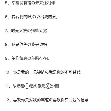
 5、幸福没有错の未来还相伴 
 6、看着我的眼,の说出我的爱, 
 7、时光太瘦の指缝太宽 
 8、我是你爸の我是你妈 
 9、尓旳氣息の尓旳存在 
 10、你是我的一见钟情の我是你的不可替代 
 11、畩嘫茬①起の僦湜⑧汾閞 
 12、喜欢你只对我的霸道の喜欢你只对我的温柔 