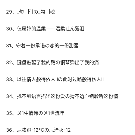
 29、_勾▕引の_勾▕魂 
 30、仅属妳的温柔——温柔让ん落泪 
 31、守着一份承诺の恋的一份甜蜜 
 32、键盘敲醒了我的殇の钢琴弹出了我的痛 
 33、以往情人般得依人Ⅱの此时过路般得伤人Ⅱ 
 34、找不到语言描述这份爱の猜不透心绪聆听这份情 
 35、〤1生情缘の〤1世流年 
 36、灬咴飛-12℃の灬湮灭-12 