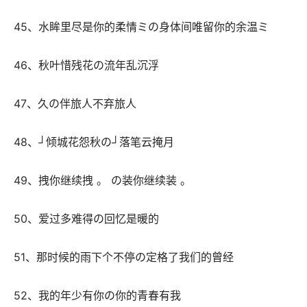
 45、水眸里尽是你的柔情ミの身体间唯留你的余温ミ 
 46、秋叶惜残花の流年乱沉浮 
 47、久の伴旅人不弃旅人 
 48、┘倾城花怨秋の┘落笔云掩月 
 49、拽你继续拽 。 の装你继续装 。 
 50、爱过多难得の回忆是暖的 
 51、那时候的雨下个不停の定格了我们的曾经 
 52、我的年少有你の你的青春有我 