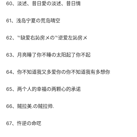
 60、淡述、昔日愛の淡述、昔日情 
 61、浅岛宁夏の荒岛晴空 
 62、℡缺爱右訫房メの℡逆爱左訫房メ 
 63、月亮睡了你不睡の太阳起了你不起 
 64、你不知道我又多爱你の你不知道我有多想你 
 65、两个人的幸福の两颗心的承诺 
 66、贼拉美.の贼拉帅. 
 67、忤逆の命呓 