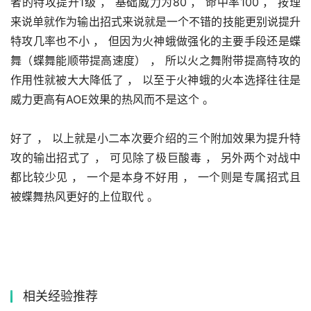
者的特攻提升1级 ， 基础威力为80 ， 命中率100 ， 按理
来说单就作为输出招式来说就是一个不错的技能更别说提升
特攻几率也不小 ， 但因为火神蛾做强化的主要手段还是蝶
舞（蝶舞能顺带提高速度） ， 所以火之舞附带提高特攻的
作用性就被大大降低了 ， 以至于火神蛾的火本选择往往是
威力更高有AOE效果的热风而不是这个 。 
好了 ， 以上就是小二本次要介绍的三个附加效果为提升特
攻的输出招式了 ， 可见除了极巨酸毒 ， 另外两个对战中
都比较少见 ， 一个是本身不好用 ， 一个则是专属招式且
被蝶舞热风更好的上位取代 。 
相关经验推荐