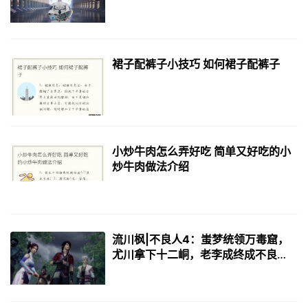
略》告诉你
裙子配裤子小技巧 如何裙子配裤子
小炒牛肉怎么弄好吃 简单又好吃的小
炒牛肉做法介绍
流川枫|不良人4：蚩梦统领万毒窟，
尤川拿下十二峒，老李成终成不良
帅！