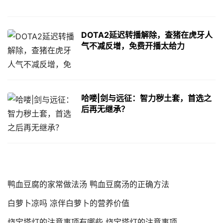
DOTA2延迟转播解除，查猪在虎牙人
气不减反增，免费开播太给力
哈喽|剑与远征：智力秽土套，首选之
后再无继承？
鸭血豆腐的家常做法汤 鸭血豆腐汤的正确方法
白萝卜凉吗 凉伴白萝卜的营养价值
烧宝塔灯的注意事项有哪些 烧宝塔灯的注意事项