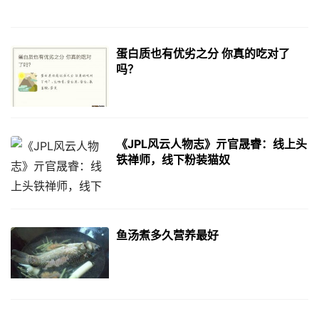
蛋白质也有优劣之分 你真的吃对了
吗？
《JPL风云人物志》亓官晟睿：线上头
铁禅师，线下粉装猫奴
鱼汤煮多久营养最好