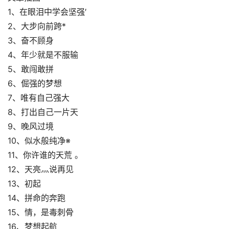
1、在眼泪中学会坚强′
2、大步向前跨*
3、奋不顾身
4、年少就是不服输
5、敢闯敢拼
6、倔强的梦想
7、唯有自己强大
8、打出自己一片天
9、晚风过境
10、似水般纯净※
11、你许谁的天荒 。
12、天亮灬说再见
13、初起
14、拼命的奔跑
15、情，是毒刺骨
16、梦想起航