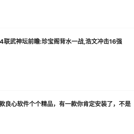
84联武神坛前瞻:珍宝阁背水一战,浩文冲击16强
4款良心软件个个精品，有一款你肯定安装了，不是