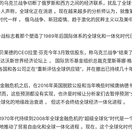
月的乌克兰战争切断了俄罗斯和西方之间的经济联系，扰乱了全球
多人声称，全球化正在消退 。现在越来越多的分析师认为，就像
化时代一样 ， 俄乌战争、新冠疫情、趋于激化的民粹主义以及美
冷战标志着那个塑造了1989年后国际体系的全球化和一体化时代
莱德的CEO拉里·芬克今年3月致信股东，称乌克兰战争“结束
的达沃斯世界经济论坛上 ， 国际货币基金组织总裁克里斯蒂娜·
，各国和各公司正在“重新评估全球供应链”，并在撤出已持续几十
金融危机之后，在2016年英国脱欧公投和当年晚些时候唐纳德·
。然而，这些预测都没有实现，也许是时候让分析家们去暂停预测“
球化的地缘政治衰退 ， 但这不会终结全球经济一体化进程 。
970年代持续到2008年全球金融危机的“超级全球化”时代是一
地推动了贸易自由化和全球一体化进程 。现在，这个全球化时