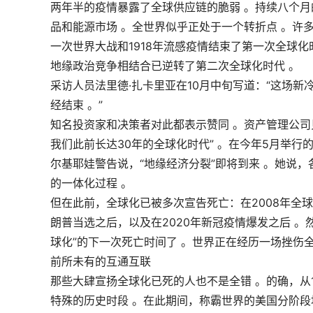
两年半的疫情暴露了全球供应链的脆弱 。持续八个
品和能源市场 。全世界似乎正处于一个转折点 。许
一次世界大战和1918年流感疫情结束了第一次全球
地缘政治竞争相结合已逆转了第二次全球化时代 。
采访人员法里德·扎卡里亚在10月中旬写道：“这场新
经结束 。”
知名投资家和决策者对此都表示赞同 。资产管理公司贝
我们此前长达30年的全球化时代” 。在今年5月举行
尔基耶娃警告说，“地缘经济分裂”即将到来 。她说
的一体化过程 。
但在此前，全球化已被多次宣告死亡：在2008年全球
朗普当选之后，以及在2020年新冠疫情爆发之后 
球化”的下一次死亡时间了 。世界正在经历一场挫伤全
前所未有的互通互联
那些大肆宣扬全球化已死的人也不是全错 。的确，从1
特殊的历史时段 。在此期间，称霸世界的美国分阶段