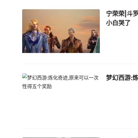
宁荣荣|斗
小白哭了
梦幻西游: