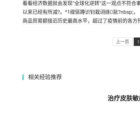
看看经济数据就会发现“全球化逆转”这一观点不符合事
以来已经有所减?。缇惩蹲识钊栽诩绦龀?nbsp
商品贸易额接近历史最高水平，超过了疫情前的各方预
上一页
1
相关经验推荐
治疗皮肤敏