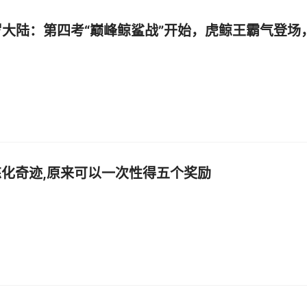
罗大陆：第四考“巅峰鲸鲨战”开始，虎鲸王霸气登场
炼化奇迹,原来可以一次性得五个奖励