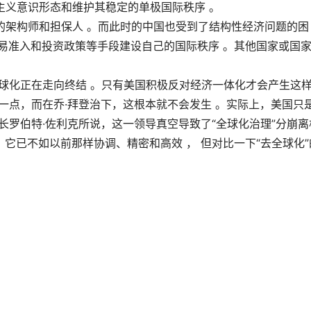
主义意识形态和维护其稳定的单极国际秩序 。
的架构师和担保人 。而此时的中国也受到了结构性经济问题的困
贸易准入和投资政策等手段建设自己的国际秩序 。其他国家或国
球化正在走向终结 。只有美国积极反对经济一体化才会产生这
一点，而在乔·拜登治下，这根本就不会发生 。实际上，美国只
长罗伯特·佐利克所说，这一领导真空导致了“全球化治理”分崩离
。它已不如以前那样协调、精密和高效 ， 但对比一下“去全球化”