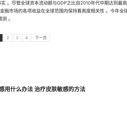
实 。尽管全球资本流动额与GDP之比自2010年代中期达到最
;， 金融市场的各项收益在全球范围内保持着高度相关性 。今年全
测 。
2
3
4
下一页
感用什么办法 治疗皮肤敏感的方法