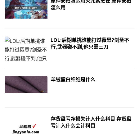
原神安柏怎么用火元素烹饪 原神安柏
怎么用
LOL:后期单挑谁能打过薇恩?剑圣不
行,武器碰不到,他只需三刀
羊绒蛋白纤维是什么
存货盘亏净损失计入什么科目 存货盘
亏计入什么会计科目