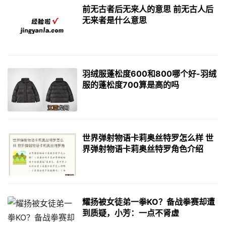
前无古者后无来人的意思 前无古人后
无来者是什么意思
羽绒服蓬松度600和800哪个好-羽绒
服的蓬松度700算是高的吗
世界弹射物语卡莉奥丝特罗怎么样 世
界弹射物语卡莉奥丝特罗角色介绍
耀扬被女徒弟一拳KO？备战拳赛却遭
到质疑，小芳：一点不肾虚