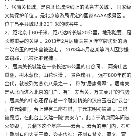
1、居庸关长城，是京北长城沿线上的著名古关城 ， 国家级
文物保护单位 。是北京旅游局评定的国家AAAA级景区 。
位于昌平县城以北20千米的峡谷中 。
2、距北京市60千米，距八达岭长城20公里，地形险要，是
长城重要的关隘 。2013年2月居庸关景区泮宫牌坊处的两
个汉白玉的柱头兽被盗走 ， 2013年5月赵某等四人因涉嫌
盗窃罪，已被批准逮捕 。
3、居庸关长城建在一条长达15公里的山谷间 ， 两旁山峦
重叠，树木葱郁，山花烂漫 ， 景色瑰丽 ， 远在800年前的
金代，就被列为燕京八景之一 ， 称为“居庸叠翠” 。居庸关
是从北面进入北京的门户，有“一夫当关，万夫莫开”的气势
。居庸关的中心还保存着一个雕刻精美的汉白玉石台“云台”
。在元朝时，台上建有三座石塔，于元末明初被毁 。三塔
被毁后，在此台上又建一院“泰安寺”，此寺于清康熙年间被
火焚毁 ， 只剩下这个基座——云台 。云台的券门内，石壁
上雕刻有四大天王像，姿态传神；还刻有梵文、藏文、蒙