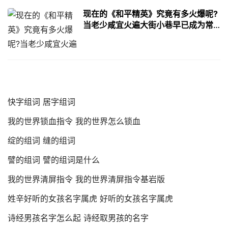
现在的《和平精英》究竟有多火爆呢?
当老少咸宜火遍大街小巷早已成为常
态|和平精英：不求人、鲨鱼上演虎牙
一哥之争？15日晚要一决雌雄
快字组词 居字组词
我的世界锁血指令 我的世界怎么锁血
绽的组词 缝的组词
譬的组词 譬的组词是什么
我的世界清屏指令 我的世界清屏指令基岩版
姓辛好听的女孩名字属虎 好听的女孩名字属虎
诗经男孩名字怎么起 诗经取男孩的名字