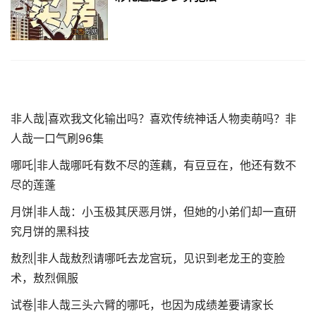
非人哉|喜欢我文化输出吗？喜欢传统神话人物卖萌吗？非
人哉一口气刷96集
哪吒|非人哉哪吒有数不尽的莲藕，有豆豆在，他还有数不
尽的莲蓬
月饼|非人哉：小玉极其厌恶月饼，但她的小弟们却一直研
究月饼的黑科技
敖烈|非人哉敖烈请哪吒去龙宫玩，见识到老龙王的变脸
术，敖烈佩服
试卷|非人哉三头六臂的哪吒，也因为成绩差要请家长