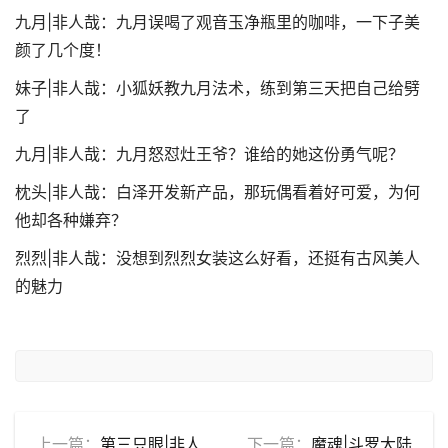
九月|非人哉：九月误喝了观音玉净瓶里的咖啡，一下子美
颜了几个度！
妹子|非人哉：小狐妖教九月法术，练到第三天把自己给劈
了
九月|非人哉：九月怒怼灶王爷？谁给的她这份勇气呢？
枕头|非人哉：白泽开发新产品，那玩偶看着好可爱，为何
他却各种嫌弃？
烈烈|非人哉：没想到烈烈女装这么好看，还挺有古风美人
的魅力
上一篇：
第三只眼|非人
下一篇：
魔魂|斗罗大陆