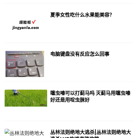
夏季女性吃什么水果能美容？
电脑键盘没有反应怎么回事
噻虫嗪可以打蓟马吗 灭蓟马用噻虫嗪
好还是用啶虫脒好
丛林法则绝地大逃杀|丛林法则绝地大