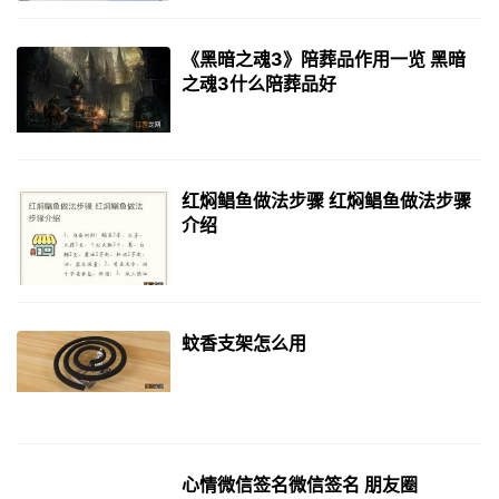
《黑暗之魂3》陪葬品作用一览 黑暗
之魂3什么陪葬品好
红焖鲳鱼做法步骤 红焖鲳鱼做法步骤
介绍
蚊香支架怎么用
心情微信签名微信签名 朋友圈