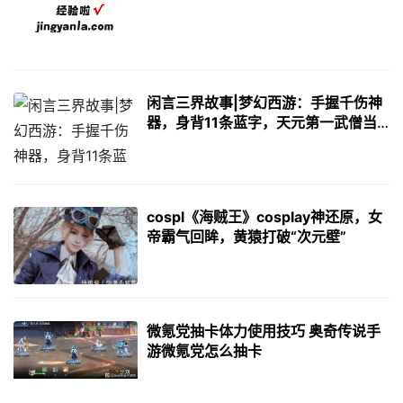
闲言三界故事|梦幻西游：手握千伤神
器，身背11条蓝字，天元第一武僧当
属他
cospl《海贼王》cosplay神还原，女
帝霸气回眸，黄猿打破“次元壁”
微氪党抽卡体力使用技巧 奥奇传说手
游微氪党怎么抽卡